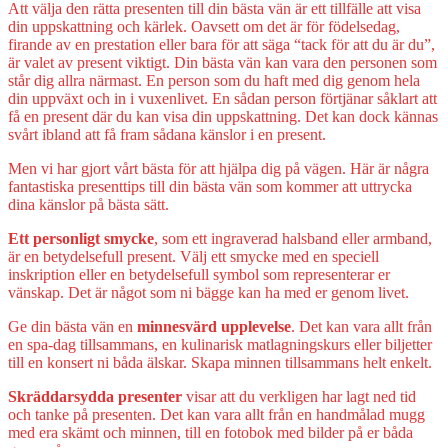
Att välja den rätta presenten till din bästa vän är ett tillfälle att visa
din uppskattning och kärlek. Oavsett om det är för födelsedag,
firande av en prestation eller bara för att säga “tack för att du är du”,
är valet av present viktigt. Din bästa vän kan vara den personen som
står dig allra närmast. En person som du haft med dig genom hela
din uppväxt och in i vuxenlivet. En sådan person förtjänar såklart att
få en present där du kan visa din uppskattning. Det kan dock kännas
svårt ibland att få fram sådana känslor i en present.
Men vi har gjort vårt bästa för att hjälpa dig på vägen. Här är några
fantastiska presenttips till din bästa vän som kommer att uttrycka
dina känslor på bästa sätt.
Ett personligt smycke
, som ett ingraverad halsband eller armband,
är en betydelsefull present. Välj ett smycke med en speciell
inskription eller en betydelsefull symbol som representerar er
vänskap. Det är något som ni bägge kan ha med er genom livet.
Ge din bästa vän en
minnesvärd upplevelse
. Det kan vara allt från
en spa-dag tillsammans, en kulinarisk matlagningskurs eller biljetter
till en konsert ni båda älskar. Skapa minnen tillsammans helt enkelt.
Skräddarsydda presenter
visar att du verkligen har lagt ned tid
och tanke på presenten. Det kan vara allt från en handmålad mugg
med era skämt och minnen, till en fotobok med bilder på er båda