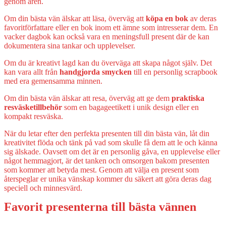
genom åren.
Om din bästa vän älskar att läsa, överväg att
köpa en bok
av deras
favoritförfattare eller en bok inom ett ämne som intresserar dem. En
vacker dagbok kan också vara en meningsfull present där de kan
dokumentera sina tankar och upplevelser.
Om du är kreativt lagd kan du överväga att skapa något själv. Det
kan vara allt från
handgjorda smycken
till en personlig scrapbook
med era gemensamma minnen.
Om din bästa vän älskar att resa, överväg att ge dem
praktiska
resväsketillbehör
som en bagageetikett i unik design eller en
kompakt resväska.
När du letar efter den perfekta presenten till din bästa vän, låt din
kreativitet flöda och tänk på vad som skulle få dem att le och känna
sig älskade. Oavsett om det är en personlig gåva, en upplevelse eller
något hemmagjort, är det tanken och omsorgen bakom presenten
som kommer att betyda mest. Genom att välja en present som
återspeglar er unika vänskap kommer du säkert att göra deras dag
speciell och minnesvärd.
Favorit presenterna till bästa vännen