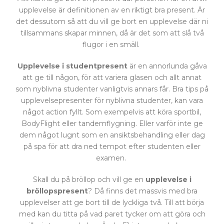
upplevelse är definitionen av en riktigt bra present. Är
det dessutom så att du vill ge bort en upplevelse där ni
tillsammans skapar minnen, då är det som att slå två
flugor i en smäll.
Upplevelse i studentpresent
är en annorlunda gåva
att ge till någon, för att variera glasen och allt annat
som nyblivna studenter vanligtvis annars får. Bra tips på
upplevelsepresenter för nyblivna studenter, kan vara
något action fyllt. Som exempelvis att köra sportbil,
BodyFlight eller tandemflygning. Eller varför inte ge
dem något lugnt som en ansiktsbehandling eller dag
på spa för att dra ned tempot efter studenten eller
examen.
Skall du på bröllop och vill ge en
upplevelse i
bröllopspresent
? Då finns det massvis med bra
upplevelser att ge bort till de lyckliga två. Till att börja
med kan du titta på vad paret tycker om att göra och