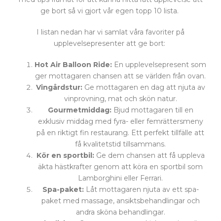
ge bort så vi gjort vår egen topp 10 lista.
I listan nedan har vi samlat våra favoriter på
upplevelsepresenter att ge bort:
Hot Air Balloon Ride:
En upplevelsepresent som
ger mottagaren chansen att se världen från ovan.
Vingårdstur:
Ge mottagaren en dag att njuta av
vinprovning, mat och skön natur.
Gourmetmiddag:
Bjud mottagaren till en
exklusiv middag med fyra- eller femrättersmeny
på en riktigt fin restaurang. Ett perfekt tillfälle att
få kvalitetstid tillsammans.
Kör en sportbil:
Ge dem chansen att få uppleva
äkta hästkrafter genom att köra en sportbil som
Lamborghini eller Ferrari.
Spa-paket:
Låt mottagaren njuta av ett spa-
paket med massage, ansiktsbehandlingar och
andra sköna behandlingar.