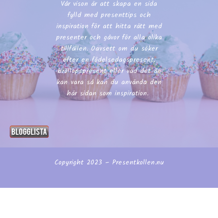
Vår vison är att skapa en sida
fylld med presenttips och
inspiration för att hitta rätt med
presenter och gåvor för alla olika
tillfällen. Oavsett om du söker
efter en födelsedagspresent,
bröllopspresent eller vad det än
kan vara så kan du använda den
här sidan som inspiration.
Copyright 2023 – Presentkollen.nu